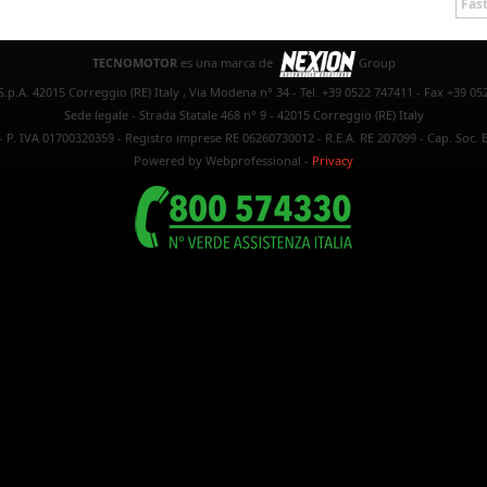
Fast
TECNOMOTOR
es una marca de
Group
.p.A. 42015 Correggio (RE) Italy , Via Modena n° 34 - Tel. +39 0522 747411 - Fax +39 05
Sede legale - Strada Statale 468 n° 9 - 42015 Correggio (RE) Italy
- P. IVA 01700320359 - Registro imprese RE 06260730012 - R.E.A. RE 207099 - Cap. Soc. E
Powered by Webprofessional
-
Privacy