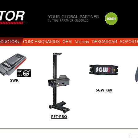
Login
ODUCTOS
CONCESIONARIOS
OEM
Noticias
DESCARGAR
SOPORT
SWR
SGW Key
PFT-PRO