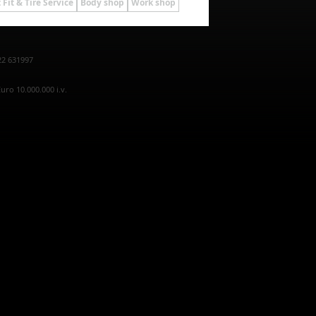
 Fit & Tire Service
Body shop
Work shop
22 631997
uro 10.000.000 i.v.