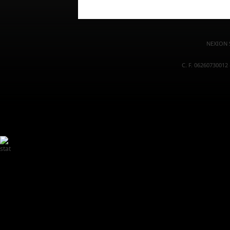
NEXION S
C. F. 06260730012 