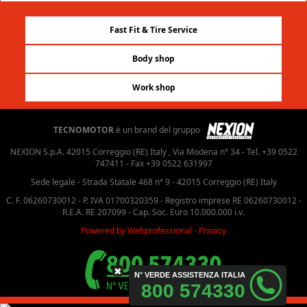
Fast Fit & Tire Service
Body shop
Work shop
TECNOMOTOR
è un brand del gruppo
NEXION S.p.A. 42015 Correggio (RE) Italy , Via Modena n° 34 - Tel. +39 0522
747411 - Fax +39 0522 631997
Sede legale - Strada Statale 468 n° 9 - 42015 Correggio (RE) Italy
C. F. 06260730012 - P. IVA 01700320359 - Registro imprese RE 06260730012 -
R.E.A. RE 207099 - Cap. Soc. Euro 10.000.000 i.v.
Powered by Webprofessional
-
Privacy
✖
N° VERDE ASSISTENZA ITALIA
800 574330