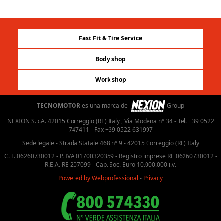
Fast Fit & Tire Service
Body shop
Work shop
TECNOMOTOR
es una marca de
Group
NEXION S.p.A. 42015 Correggio (RE) Italy , Via Modena n° 34 - Tel. +39 0522
747411 - Fax +39 0522 631997
Sede legale - Strada Statale 468 n° 9 - 42015 Correggio (RE) Italy
C. F. 06260730012 - P. IVA 01700320359 - Registro imprese RE 06260730012 -
R.E.A. RE 207099 - Cap. Soc. Euro 10.000.000 i.v.
Powered by Webprofessional
-
Privacy