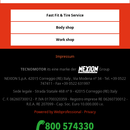
Fast Fit & Tire Service
Body shop
Work shop
Impressum
TECNOMOTOR
its eine marke der
Group
NEXION S.p.A. 42015 Correggio (RE) Italy , Via Modena n° 34 - Tel. +39 0522
747411 - Fax +39 0522 631997
Sede legale - Strada Statale 468 n° 9 - 42015 Correggio (RE) Italy
C. F. 06260730012 - P. IVA 01700320359 - Registro imprese RE 06260730012 -
R.E.A. RE 207099 - Cap. Soc. Euro 10.000.000 i.v.
Powered by Webprofessional
-
Privacy