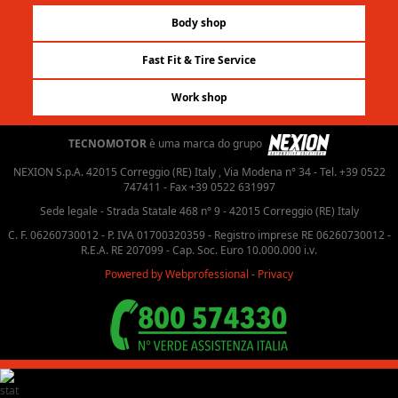
Body shop
Fast Fit & Tire Service
Work shop
TECNOMOTOR
è uma marca do grupo
NEXION S.p.A. 42015 Correggio (RE) Italy , Via Modena n° 34 - Tel. +39 0522
747411 - Fax +39 0522 631997
Sede legale - Strada Statale 468 n° 9 - 42015 Correggio (RE) Italy
C. F. 06260730012 - P. IVA 01700320359 - Registro imprese RE 06260730012 -
R.E.A. RE 207099 - Cap. Soc. Euro 10.000.000 i.v.
Powered by Webprofessional
-
Privacy