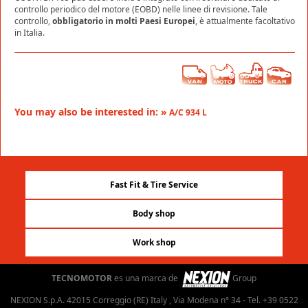
controllo periodico del motore (EOBD) nelle linee di revisione. Tale
controllo,
obbligatorio in molti Paesi Europei
, è attualmente facoltativo
in Italia.
You may also be interested in: »
A/C 934 L
Fast Fit & Tire Service
Body shop
Work shop
TECNOMOTOR
es una marca de
Group
NEXION S.p.A. 42015 Correggio (RE) Italy , Via Modena n° 34 - Tel. +39 0522