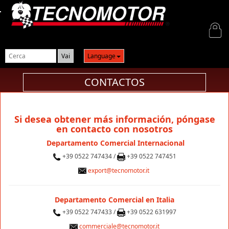
Login
Language
CONTACTOS
Si desea obtener más información, póngase
en contacto con nosotros
Departamento Comercial Internacional
+39 0522 747434 /
+39 0522 747451
export@tecnomotor.it
Departamento Comercial en Italia
+39 0522 747433 /
+39 0522 631997
commerciale@tecnomotor.it