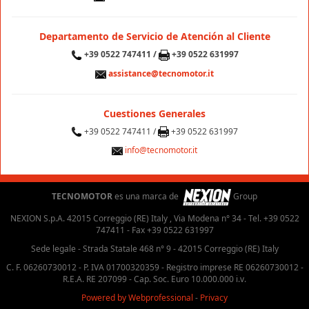
Departamento de Servicio de Atención al Cliente
+39 0522 747411 /
+39 0522 631997
assistance@tecnomotor.it
Cuestiones Generales
+39 0522 747411 /
+39 0522 631997
info@tecnomotor.it
TECNOMOTOR
es una marca de
Group
NEXION S.p.A. 42015 Correggio (RE) Italy , Via Modena n° 34 - Tel. +39 0522
747411 - Fax +39 0522 631997
Sede legale - Strada Statale 468 n° 9 - 42015 Correggio (RE) Italy
C. F. 06260730012 - P. IVA 01700320359 - Registro imprese RE 06260730012 -
R.E.A. RE 207099 - Cap. Soc. Euro 10.000.000 i.v.
Powered by Webprofessional
-
Privacy