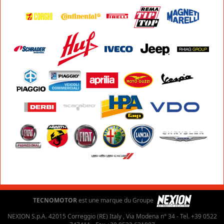
TECNOMOTOR
est une marque du Groupe
NEXION S.p.A. 42015 Correggio (RE) Italy , Via Modena n° 34 - Tel. +39 0522