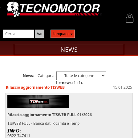
Login
Language
NEWS
News:
Categoria:
1 e-news
(1 : 1).
Rilascio aggiornamento TISWEB
15.01.2025
Rilascio aggiornamento TISWEB FULL 01/2026
TISWEB FULL - Banca dati Ricambi e Tempi
𝘐𝘕𝘍𝘖:
0522-747411