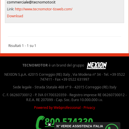
commerciale@tecnomotor.it
Link:
http://www.tecnomotor-tisweb.com/
Download
Risultati 1 - 1 su 1
TECNOMOTOR
è un brand del gruppo
NEXION S.p.A. 42015 Correggio (RE) Italy , Via Modena n° 34 - Tel. +39 0522
747411 - Fax +39 0522 631997
Sede legale - Strada Statale 468 n° 9 - 42015 Correggio (RE) Italy
C. F. 06260730012 - P. IVA 01700320359 - Registro imprese RE 06260730012 -
R.E.A. RE 207099 - Cap. Soc. Euro 10.000.000 i.v.
Powered by Webprofessional
-
Privacy
✖
N° VERDE ASSISTENZA ITALIA