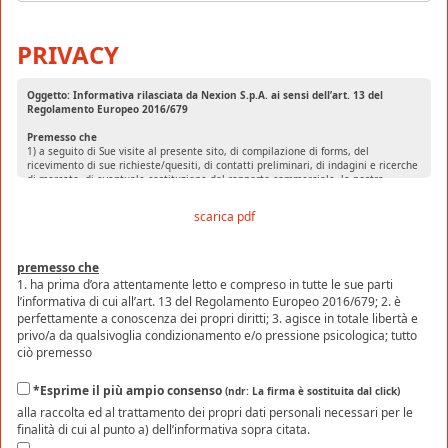
PRIVACY
Oggetto: Informativa rilasciata da Nexion S.p.A. ai sensi dell’art. 13 del
Regolamento Europeo 2016/679
Premesso che
1) a seguito di Sue visite al presente sito, di compilazione di forms, del
ricevimento di sue richieste/quesiti, di contatti preliminari, di indagini e ricerche
di mercato, di eventuale costituzione del rapporto commerciale, la nostra
società si troverà a raccogliere e trattare i suoi dati personali;
2) le specifichiamo sin d’ora per chiarezza, le seguenti definizioni date dal
scarica pdf
Regolamento Europeo 2016/679:
Dato personale:
qualsiasi informazione riguardante una persona fisica
identificata o identificabile ("interessato"); si considera identificabile la persona
fisica che puó essere identificata, direttamente o indirettamente, con particolare
premesso che
riferimento a un identificativo come il nome, un numero di identificazione, dati
1. ha prima d’ora attentamente letto e compreso in tutte le sue parti
relativi all’ubicazione, un identificativo online o a uno o piú elementi
l’informativa di cui all’art. 13 del Regolamento Europeo 2016/679; 2. è
caratteristici della sua identità fisica, fisiologica, genetica, psichica, economica,
perfettamente a conoscenza dei propri diritti; 3. agisce in totale libertà e
culturale o sociale;
Trattamento:
qualsiasi operazione o insieme di operazioni, compiute con o
privo/a da qualsivoglia condizionamento e/o pressione psicologica; tutto
senza l’ausilio di processi automatizzati e applicate a dati personali o insiemi di
ciò premesso
dati personali, come la raccolta, la registrazione, l’organizzazione, la
strutturazione, la conservazione, l’adattamento o la modifica, l’estrazione, la
consultazione, l’uso, la comunicazione mediante trasmissione, diffusione o
*
Esprime il più ampio consenso
(ndr: La firma è sostituita dal click)
qualsiasi altra forma di messa a disposizione, il raffronto o l’interconnessione, la
alla raccolta ed al trattamento dei propri dati personali necessari per le
limitazione, la cancellazione o la distruzione.
finalità di cui al punto a) dell’informativa sopra citata.
Tutto ciò premesso, ai sensi dell'articolo 13 del Regolamento Europeo 2016/679,