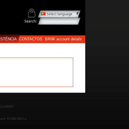
Select language
Search:
ISTÊNCIA
CONTACTOS
BANK account details
22 631997
uro 10.000.000 i.v.