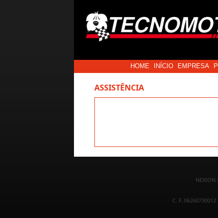
HOME
INÍCIO
EMPRESA
ASSISTÊNCIA
NEXION S
C. F. 06260730012 