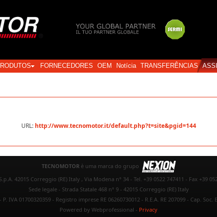
Login
PRODUTOS
FORNECEDORES
OEM
Notícia
TRANSFERÊNCIAS
ASS
URL:
http://www.tecnomotor.it/default.php?t=site&pgid=144
TECNOMOTOR
è uma marca do grupo
.p.A. 42015 Correggio (RE) Italy , Via Modena n° 34 - Tel. +39 0522 747411 - Fax +39 05
Sede legale - Strada Statale 468 n° 9 - 42015 Correggio (RE) Italy
- P. IVA 01700320359 - Registro imprese RE 06260730012 - R.E.A. RE 207099 - Cap. Soc. E
Powered by Webprofessional
-
Privacy