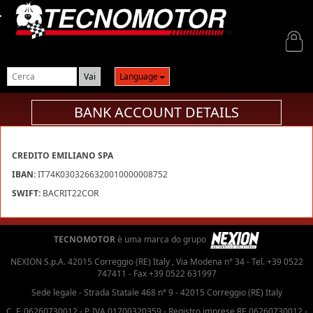
Login
Language
BANK ACCOUNT DETAILS
CREDITO EMILIANO SPA
IBAN:
IT74K0303266320010000008752
SWIFT:
BACRIT22COR
TECNOMOTOR
è uma marca do grupo
NEXION S.p.A. 42015 Correggio (RE) Italy , Via Modena n° 34 - Tel. +39 0522
747411 - Fax +39 0522 631997
Sede legale - Strada Statale 468 n° 9 - 42015 Correggio (RE) Italy
C. F. 06260730012 - P. IVA 01700320359 - Registro imprese RE 06260730012 -